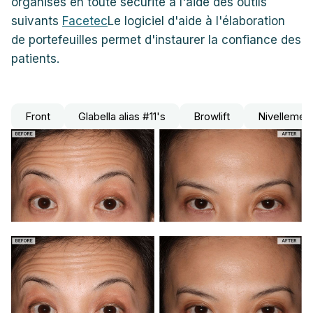
organisés en toute sécurité à l'aide des outils
suivants
Facetec
Le logiciel d'aide à l'élaboration
de portefeuilles permet d'instaurer la confiance des
patients.
Front
Glabella alias #11's
Browlift
Nivellement