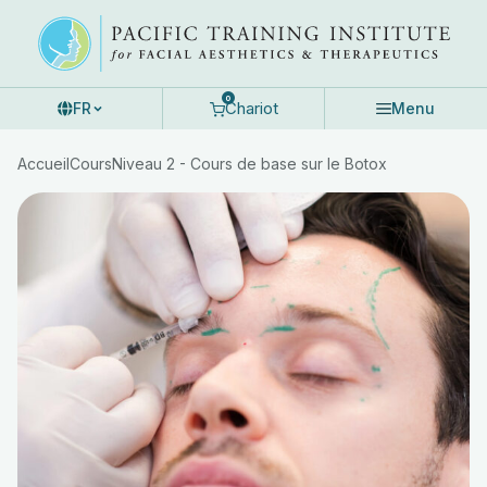
Skip
to
content
0
Chariot
FR
Menu
Accueil
Cours
Niveau 2 - Cours de base sur le Botox