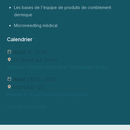
Les bases de l'équipe de produits de comblement
dermique
Microneedling médical
Calendrier
Août
12, 2026
En direct sur Zoom
Webinar: Ontario Dentists & Therapeutic Botox
Août
28/30, 2026
Montréal, QC
Niveau 3
- Cours avancé sur le Botox
Voir le calendrier