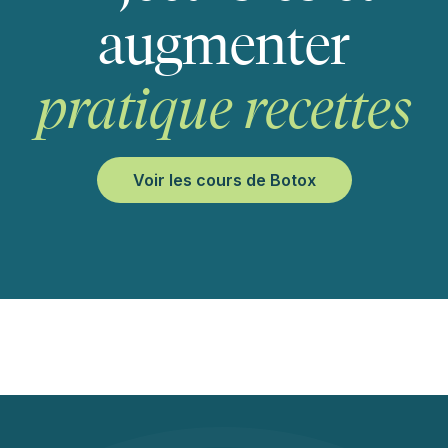
augmenter
pratique
recettes
Voir les cours de Botox