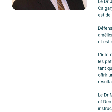
Le Dr 
Calgar
est de 
Défens
amélio
et est
L'intér
les pat
tant q
offrir 
résulta
Le Dr 
of Dent
instruc