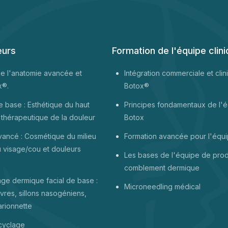
eurs
Formation de l'équipe clin
de l'anatomie avancée et
Intégration commerciale et cli
x®.
Botox®
 base : Esthétique du haut
Principes fondamentaux de l'
 thérapeutique de la douleur
Botox
vancé : Cosmétique du milieu
Formation avancée pour l'équ
u visage/cou et douleurs
Les bases de l'équipe de prod
comblement dermique
age dermique facial de base :
Microneedling médical
èvres, sillons nasogéniens,
arionnette
cyclage