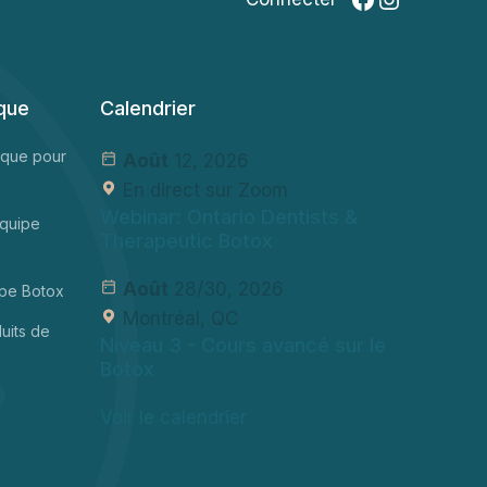
ique
Calendrier
nique pour
Août
12, 2026
En direct sur Zoom
Webinar: Ontario Dentists &
équipe
Therapeutic Botox
Août
28/30, 2026
ipe Botox
Montréal, QC
uits de
Niveau 3
- Cours avancé sur le
Botox
Voir le calendrier