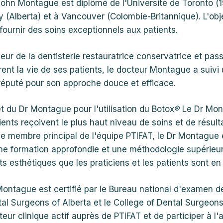
John Montague est diplômé de l'Université de Toronto (
y (Alberta) et à Vancouver (Colombie-Britannique). L'obj
fournir des soins exceptionnels aux patients.
eur de la dentisterie restauratrice conservatrice et pa
rent la vie de ses patients, le docteur Montague a suiv
 réputé pour son approche douce et efficace.
êt du Dr Montague pour l'utilisation du Botox
®
Le Dr Mont
ients reçoivent le plus haut niveau de soins et de résult
ue membre principal de l'équipe PTIFAT, le Dr Montague
une formation approfondie et une méthodologie supérieure
ts esthétiques que les praticiens et les patients sont en 
Montague est certifié par le Bureau national d'examen d
al Surgeons of Alberta et le College of Dental Surgeons 
teur clinique actif auprès de PTIFAT et de participer à l