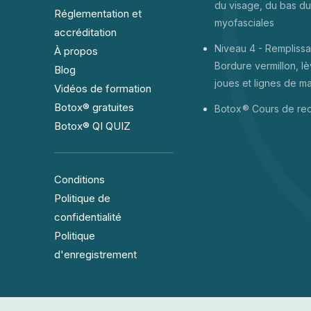
du visage, du bas du
Réglementation et
myofasciales
accréditation
Niveau 4 - Remplissa
À propos
Bordure vermillon, lè
Blog
joues et lignes de m
Vidéos de formation
Botox® gratuites
Botox
® Cours de re
Botox® QI QUIZ
Conditions
Politique de
confidentialité
Politique
d'enregistrement