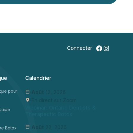
Facebook
Instagr
Connecter
que
Calendrier
ique pour
Août
12, 2026
En direct sur Zoom
Webinar: Ontario Dentists &
quipe
Therapeutic Botox
Août
22, 2026
pe Botox