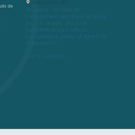
Vancouver, BC
uits de
Niveau 4
- Produit de
comblement dermique de base
pour le visage : Bordure
vermillon, lèvres, sillons
nasogéniens, joues et lignes de
marionnette
Voir le calendrier