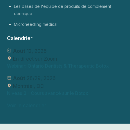
Les bases de l'équipe de produits de comblement
dermique
Microneedling médical
Calendrier
Août
12, 2026
En direct sur Zoom
Webinar: Ontario Dentists & Therapeutic Botox
Août
28/29, 2026
Montréal, QC
Niveau 3
- Cours avancé sur le Botox
Voir le calendrier