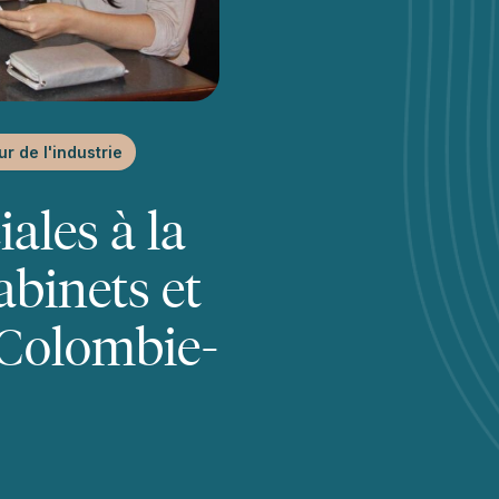
r de l'industrie
ales à la
abinets et
a Colombie-