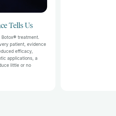
ce Tells Us
n Botox® treatment.
every patient, evidence
educed efficacy,
tic applications, a
ce little or no