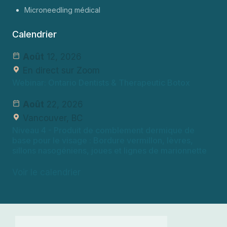
Microneedling médical
Calendrier
Août
12, 2026
En direct sur Zoom
Webinar: Ontario Dentists & Therapeutic Botox
Août
22, 2026
Vancouver, BC
Niveau 4
- Produit de comblement dermique de
base pour le visage : Bordure vermillon, lèvres,
sillons nasogéniens, joues et lignes de marionnette
Voir le calendrier