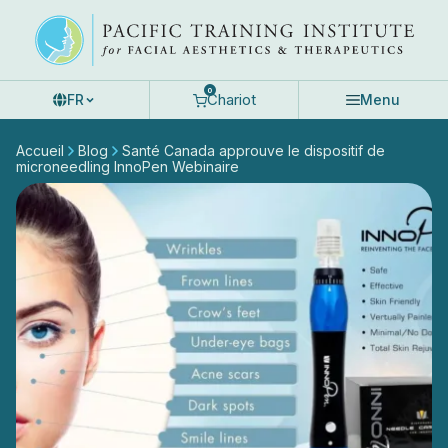
Skip
to
content
0
Chariot
FR
Menu
Accueil
Blog
Santé Canada approuve le dispositif de
microneedling InnoPen Webinaire