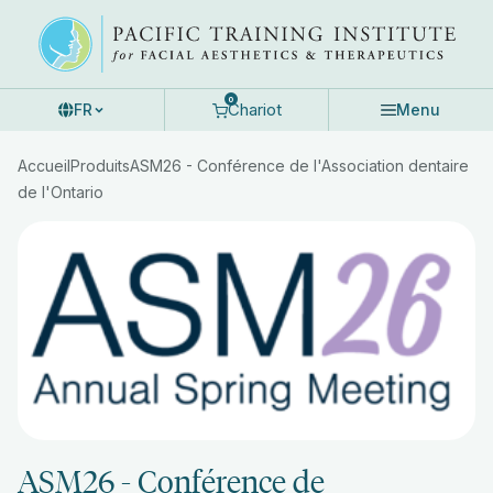
Skip
to
content
0
Chariot
FR
Menu
Accueil
Produits
ASM26 - Conférence de l'Association dentaire
de l'Ontario
ASM26 - Conférence de