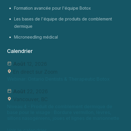
Formation avancée pour l'équipe Botox
Les bases de l'équipe de produits de comblement
dermique
Microneedling médical
Calendrier
Août
12, 2026
En direct sur Zoom
Webinar: Ontario Dentists & Therapeutic Botox
Août
22, 2026
Vancouver, BC
Niveau 4
- Produit de comblement dermique de
base pour le visage : Bordure vermillon, lèvres,
sillons nasogéniens, joues et lignes de marionnette
Voir le calendrier