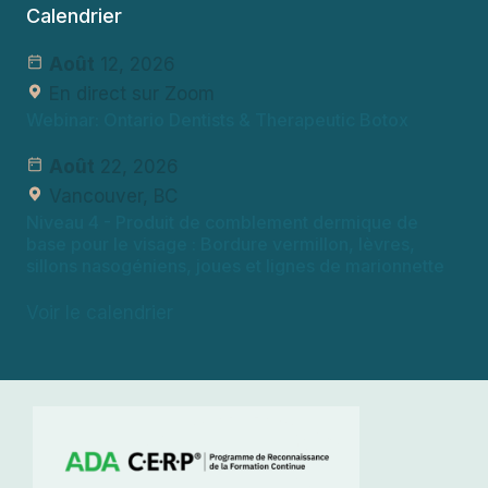
Calendrier
Août
12, 2026
En direct sur Zoom
Webinar: Ontario Dentists & Therapeutic Botox
Août
22, 2026
Vancouver, BC
Niveau 4
- Produit de comblement dermique de
base pour le visage : Bordure vermillon, lèvres,
sillons nasogéniens, joues et lignes de marionnette
Voir le calendrier