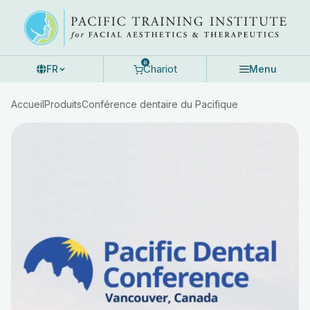
Skip
to
content
0
Chariot
FR
Menu
Accueil
Produits
Conférence dentaire du Pacifique